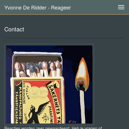
Yvonne De Ridder - Reageer
Tog
navi
Contact
Reacties worden zeer gewaardeerd. Heb je vragen of