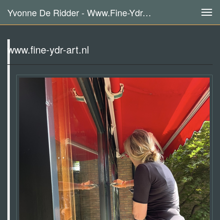
Yvonne De Ridder - Www.fine-Ydr-Art.nl
Tog
navi
www.fine-ydr-art.nl