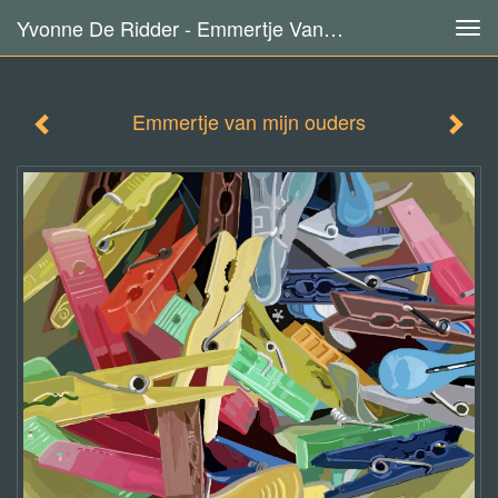
Yvonne De Ridder - Emmertje Van Mijn Ouders
Tog
navi
Emmertje van mijn ouders