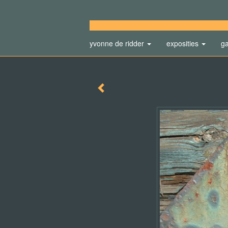
yvonne de ridder
exposities
ga