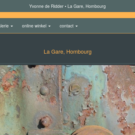
Yvonne de Ridder
La Gare, Hombourg
lerie
online winkel
contact
La Gare, Hombourg