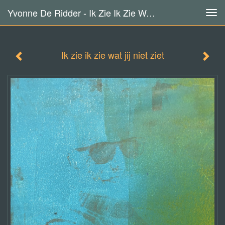
Yvonne De Ridder - Ik Zie Ik Zie Wat Jij Niet Ziet
Tog
navi
Ik zie ik zie wat jij niet ziet